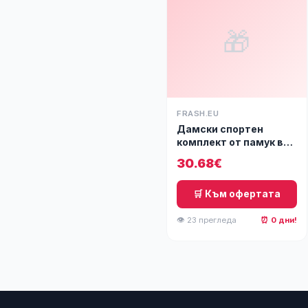
🎁
FRASH.EU
Дамски спортен
комплект от памук в
розов цвят, Ft7092
30.68€
🛒 Към офертата
👁 23 прегледа
⏰ 0 дни!