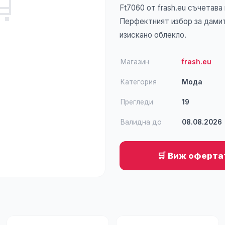
🛒
Ft7060 от frash.eu съчетав
Перфектният избор за дами
изискано облекло.
Магазин
frash.eu
Категория
Мода
Прегледи
19
Валидна до
08.08.2026
🛒 Виж офертат