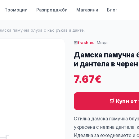
Промоции
Разпродажби
Магазини
Блог
мска памучна блуза с къс ръкав и данте...
🏪
frash.eu
· Мода
Дамска памучна б
и дантела в черен
7.67€
🛒 Купи от
Стилна дамска памучна блуз
украсена с нежна дантела, 
Идеална за ежедневието и 