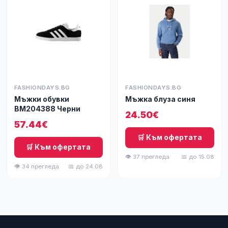
FASHIONDAYS.BG
FASHIONDAYS.BG
Мъжки обувки
Мъжка блуза синя
BM204388 Черни
24.50€
57.44€
🛒 Към офертата
🛒 Към офертата
👁 37 прегледа
📅 до 15.08
👁 34 прегледа
📅 до 24.08