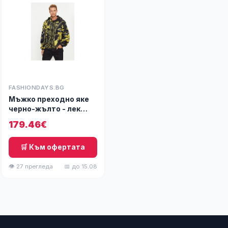
FASHIONDAYS.BG
Мъжко преходно яке
черно-жълто - лек
материал -
179.46€
🛒 Към офертата
👁 27 прегледа
📅 до 15.08