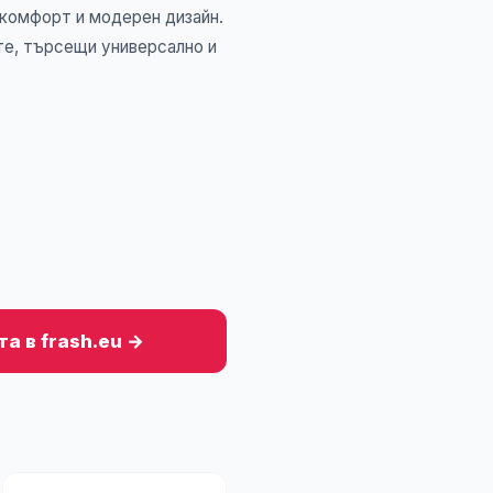
а комфорт и модерен дизайн.
те, търсещи универсално и
а в frash.eu →