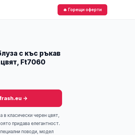
🔥 Горещи оферти
луза с къс ръкав
 цвят, Ft7060
 frash.eu →
а в класически черен цвят,
която придава елегантност.
специални поводи, модел