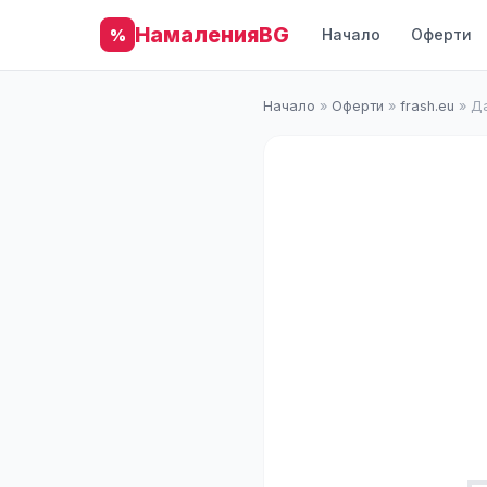
НамаленияBG
Начало
Оферти
%
Начало
»
Оферти
»
frash.eu
»
Да