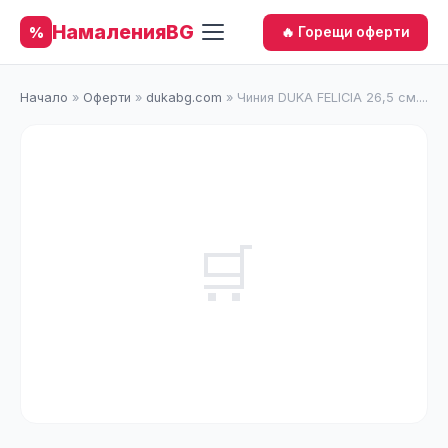
НамаленияBG
%
🔥 Горещи оферти
Начало
»
Оферти
»
dukabg.com
»
Чиния DUKA FELICIA 26,5 см....
🛒