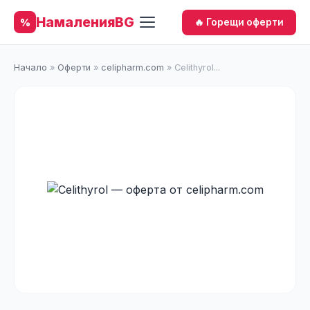
НамаленияBG
%
🔥 Горещи оферти
Начало
»
Оферти
»
celipharm.com
»
Celithyrol...