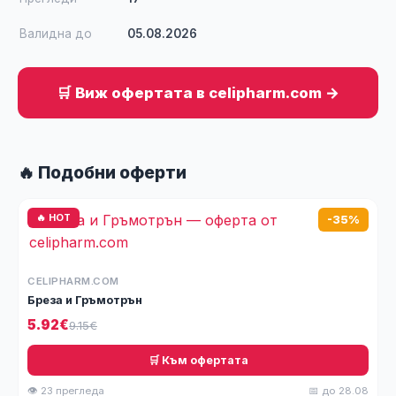
Валидна до
05.08.2026
🛒 Виж офертата в celipharm.com →
🔥 Подобни оферти
🔥 HOT
-35%
CELIPHARM.COM
Бреза и Гръмотрън
5.92€
9.15€
🛒 Към офертата
👁 23 прегледа
📅 до 28.08