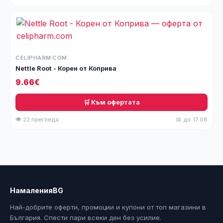
CELIPHARM.COM
Nettle Root - Корен от Коприва
9.66€
🛒 Към офертата
👁 22 прегледа
📅 до 17.08
НамаленияBG
Най-добрите оферти, промоции и купони от топ магазини в
България. Спести пари всеки ден без усилие.