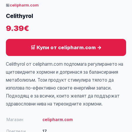
🏪
celipharm.com
Celithyrol
9.39€
🛒 Купи от celipharm.com →
Celithyrol от celipharm.com подпомага регулирането на
щитовидните хормони и допринася за балансирания
метаболизъм. Този продукт стимулира тялото да
използва по-ефективно своите енергийни запаси.
Подходящ е за всички, които желаят да поддържат
здравословни нива на тиреоидните хормони.
Магазин
celipharm.com
Прегледи
17