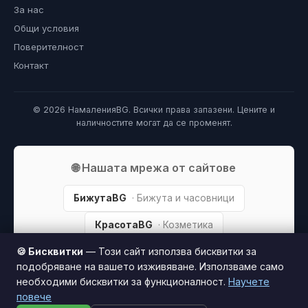
За нас
Общи условия
Поверителност
Контакт
© 2026 НамаленияBG. Всички права запазени. Цените и
наличностите могат да се променят.
🌐 Нашата мрежа от сайтове
БижутаBG
· Бижута и часовници
КрасотаBG
· Козметика
🍪 Бисквитки
— Този сайт използва бисквитки за
СпортBG
· Спорт и фитнес
подобряване на вашето изживяване. Използваме само
Patuvai
· Пътуване
необходими бисквитки за функционалност.
Научете
повече