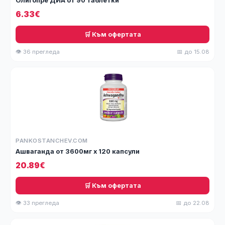
Олигопре ДИА от 90 таблетки
6.33€
🛒 Към офертата
👁 36 прегледа
📅 до 15.08
PANKOSTANCHEV.COM
Ашваганда от 3600мг x 120 капсули
20.89€
🛒 Към офертата
👁 33 прегледа
📅 до 22.08