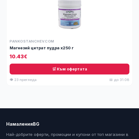
PANKOSTANCHEV.COM
Магнезий цитрат пудра х250 г
10.43€
🛒 Към офертата
👁 23 прегледа
📅 до 31.08
НамаленияBG
Най-добрите оферти, промоции и купони от топ магазини в