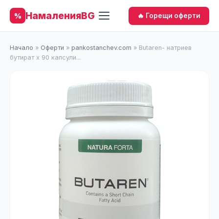
НамаленияBG
%
🔥 Горещи оферти
Начало
»
Оферти
»
pankostanchev.com
»
Butaren- натриев
бутират х 90 капсули...