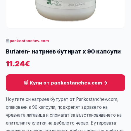
🏪
pankostanchev.com
Butaren- натриев бутират х 90 капсули
11.24€
🛒 Купи от pankostanchev.com →
Ноутите си натриев бутурат от Pankostanchev.com,
опаковани в 90 капсули, подкрепят здравето на
чревната лигавица и спомагат за възстановяването на
епителните клетки на дебелото черво. Бутировата
киселина е важен компонент, който директно действа