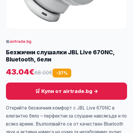
🏪
airtrade.bg
Безжични слушалки JBL Live 670NC,
Bluetooth, бели
43.04€
68.00€
-37%
🛒 Купи от airtrade.bg →
Открийте безжичния комфорт с JBL Live 670NC в
елегантно бяло – перфектни за слушане навсякъде и по
всяко време. Възползвайте се от качествен Bluetooth
звук и активна намеса на шума за незабравимо аудио