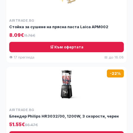
AIRTRADE.BG
Стойка за сушене на прясна паста Laica APM002
8.09€
11.76€
🛒 Към офертата
👁 17 прегледа
📅 до 18.08
-22%
AIRTRADE.BG
Блендер Philips HR3032/00, 1200W, 3 скорости, черен
51.55€
66.47€