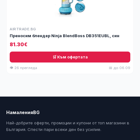
AIRTRADE.BG
Преносим блендер Ninja BlendBoss DB351EUBL, син
81.30€
🛒 Към офертата
👁 26 прегледа
📅 до 06.09
НамаленияBG
Най-добрите оферти, промоции и купони от топ магазини в
България. Спести пари всеки ден без усилие.