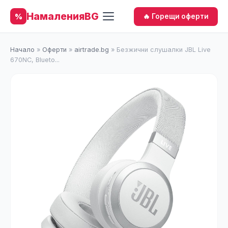
НамаленияBG
%
🔥 Горещи оферти
Начало
»
Оферти
»
airtrade.bg
»
Безжични слушалки JBL Live
670NC, Blueto...