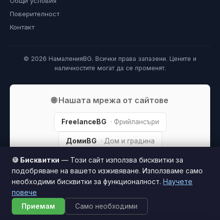
Общи условия
Поверителност
Контакт
© 2026 НамаленияBG. Всички права запазени. Цените и
наличностите могат да се променят.
🌐 Нашата мрежа от сайтове
FreelanceBG
· Фрийлансъри
ДомиBG
· Дом и градина
🍪 Бисквитки
— Този сайт използва бисквитки за
ТехникаBG
· Техника и електроника
подобряване на вашето изживяване. Използваме само
ПарфюмBG
· Парфюми
необходими бисквитки за функционалност.
Научете
повече
Приемам
Само необходими