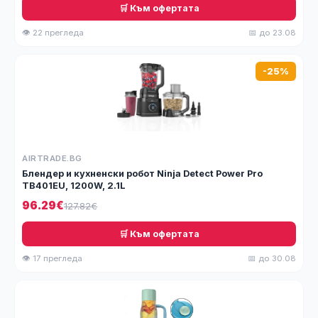
🛒 Към офертата
👁 22 прегледа
📅 до 23.08
-25%
AIRTRADE.BG
Блендер и кухненски робот Ninja Detect Power Pro
TB401EU, 1200W, 2.1L
96.29€
127.82€
🛒 Към офертата
👁 17 прегледа
📅 до 30.08