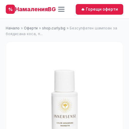
НамаленияBG
%
🔥 Горещи оферти
Начало
»
Оферти
»
shop.curly.bg
»
Безсулфатен шампоан за
боядисана коса, п...