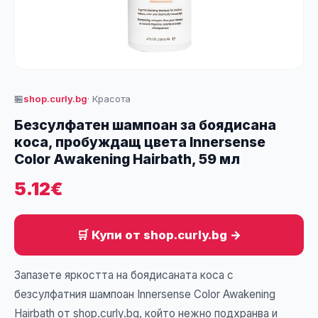
🏪
shop.curly.bg
· Красота
Безсулфатен шампоан за боядисана
коса, пробуждащ цвета Innersense
Color Awakening Hairbath, 59 мл
5.12€
🛒 Купи от shop.curly.bg →
Запазете яркостта на боядисаната коса с
безсулфатния шампоан Innersense Color Awakening
Hairbath от shop.curly.bg, който нежно подхранва и