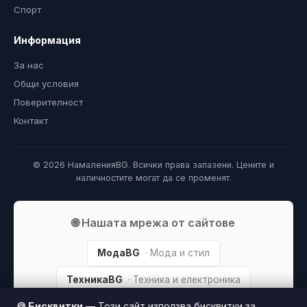
Спорт
Информация
За нас
Общи условия
Поверителност
Контакт
© 2026 НамаленияBG. Всички права запазени. Цените и
наличностите могат да се променят.
🌐 Нашата мрежа от сайтове
МодаBG
· Мода и стил
ТехникаBG
· Техника и електроника
🍪 Бисквитки
— Този сайт използва бисквитки за
СпортBG
· Спорт и фитнес