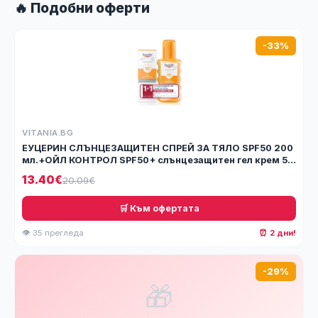
🔥 Подобни оферти
-33%
VITANIA.BG
ЕУЦЕРИН СЛЪНЦЕЗАЩИТЕН СПРЕЙ ЗА ТЯЛО SPF50 200
мл.+ОЙЛ КОНТРОЛ SPF50+ слънцезащитен гел крем 50
мл.ПР
13.40€
20.09€
🛒 Към офертата
👁 35 прегледа
⏰ 2 дни!
-29%
🎁