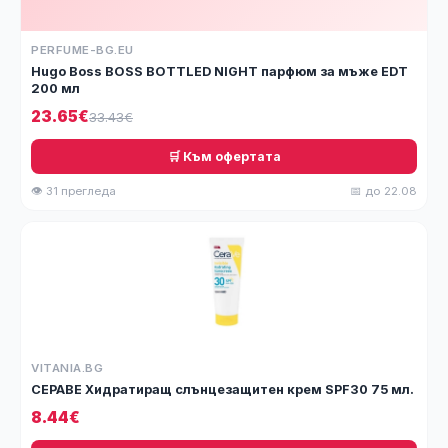
PERFUME-BG.EU
Hugo Boss BOSS BOTTLED NIGHT парфюм за мъже EDT
200 мл
23.65€
33.43€
🛒 Към офертата
👁 31 прегледа
📅 до 22.08
VITANIA.BG
СЕРАВЕ Хидратиращ слънцезащитен крем SPF30 75 мл.
8.44€