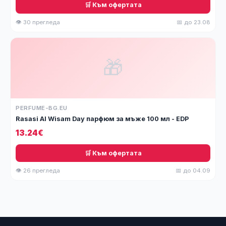
🛒 Към офертата
👁 30 прегледа
📅 до 23.08
🎁
PERFUME-BG.EU
Rasasi Al Wisam Day парфюм за мъже 100 мл - EDP
13.24€
🛒 Към офертата
👁 26 прегледа
📅 до 04.09