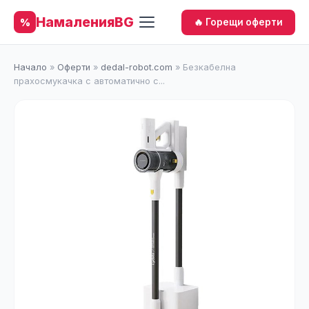
НамаленияBG
%
🔥 Горещи оферти
Начало
»
Оферти
»
dedal-robot.com
»
Безкабелна
прахосмукачка с автоматично с...