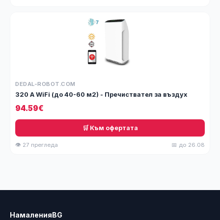
DEDAL-ROBOT.COM
320 A WiFi (до 40-60 м2) - Пречиствател за въздух
94.59€
🛒 Към офертата
👁 27 прегледа
📅 до 26.08
НамаленияBG