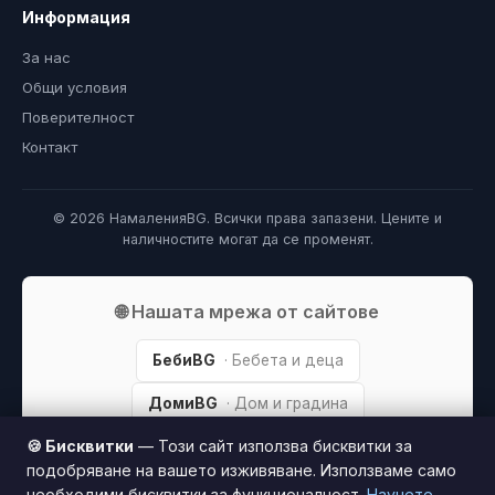
Информация
За нас
Общи условия
Поверителност
Контакт
© 2026 НамаленияBG. Всички права запазени. Цените и
наличностите могат да се променят.
🌐 Нашата мрежа от сайтове
БебиBG
· Бебета и деца
ДомиBG
· Дом и градина
🍪 Бисквитки
— Този сайт използва бисквитки за
ПарфюмBG
· Парфюми
подобряване на вашето изживяване. Използваме само
ХубаваКожа
· Грижа за кожата
необходими бисквитки за функционалност.
Научете