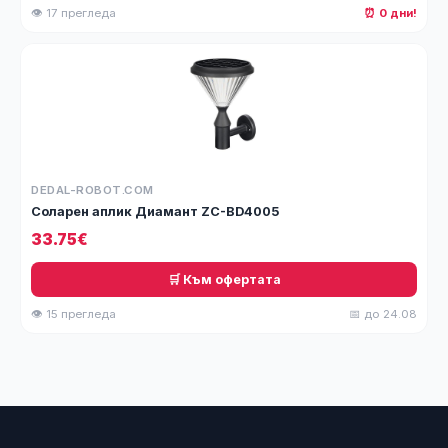
👁 17 прегледа
⏰ 0 дни!
DEDAL-ROBOT.COM
Соларен аплик Диамант ZC-BD4005
33.75€
🛒 Към офертата
👁 15 прегледа
📅 до 24.08