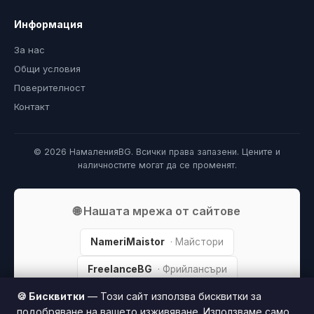
Информация
За нас
Общи условия
Поверителност
Контакт
© 2026 НамаленияBG. Всички права запазени. Цените и
наличностите могат да се променят.
🌐 Нашата мрежа от сайтове
NameriMaistor
· Майстори
FreelanceBG
· Фрийлансъри
🍪 Бисквитки
— Този сайт използва бисквитки за
БебиBG
· Бебета и деца
подобряване на вашето изживяване. Използваме само