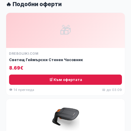
🔥 Подобни оферти
🎁
DREBOLIIKI.COM
Светещ Геймърски Стенен Часовник
8.69€
🛒 Към офертата
👁 14 прегледа
📅 до 03.09