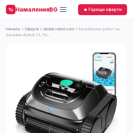
НамаленияBG
%
🔥 Горещи оферти
Начало
»
Оферти
»
dedal-robot.com
»
Безкабелен робот за
басейни Wybot C1, По...