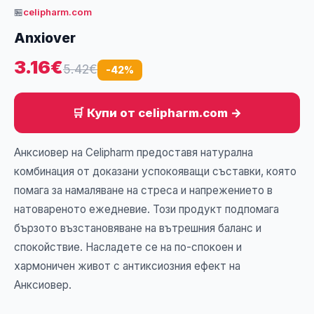
🏪
celipharm.com
Anxiover
3.16€
5.42€
-42%
🛒 Купи от celipharm.com →
Анксиовер на Celipharm предоставя натурална
комбинация от доказани успокояващи съставки, която
помага за намаляване на стреса и напрежението в
натовареното ежедневие. Този продукт подпомага
бързото възстановяване на вътрешния баланс и
спокойствие. Насладете се на по-спокоен и
хармоничен живот с антиксиозния ефект на
Анксиовер.