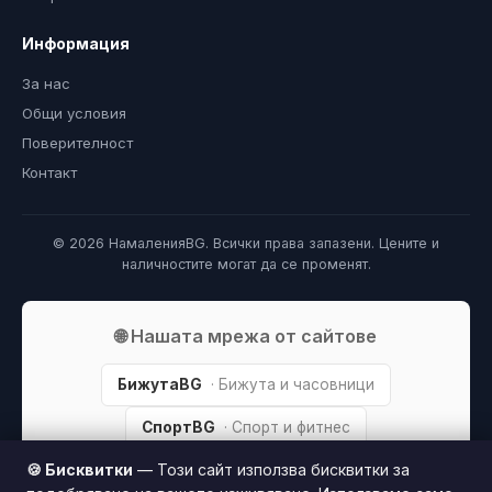
Информация
За нас
Общи условия
Поверителност
Контакт
© 2026 НамаленияBG. Всички права запазени. Цените и
наличностите могат да се променят.
🌐 Нашата мрежа от сайтове
БижутаBG
· Бижута и часовници
СпортBG
· Спорт и фитнес
🍪 Бисквитки
— Този сайт използва бисквитки за
ХубаваКожа
· Грижа за кожата