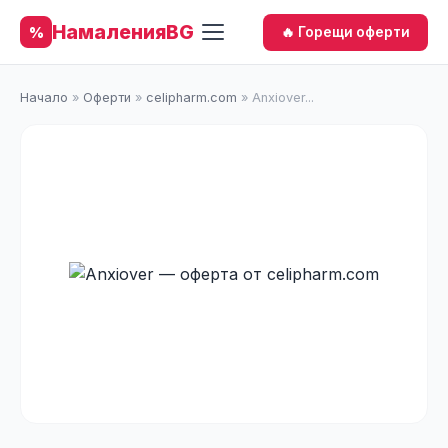
НамаленияBG
%
🔥 Горещи оферти
Начало
»
Оферти
»
celipharm.com
»
Anxiover...