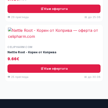
🛒 Към офертата
👁 29 прегледа
📅 до 25.08
CELIPHARM.COM
Nettle Root - Корен от Коприва
9.66€
🛒 Към офертата
👁 25 прегледа
📅 до 30.08