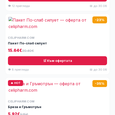
👁 12 прегледа
📅 до 30.08
-23%
CELIPHARM.COM
Пакет По-слаб силует
15.64€
20.40€
🛒 Към офертата
👁 8 прегледа
📅 до 30.08
🔥 HOT
-35%
CELIPHARM.COM
Бреза и Гръмотрън
5.92€
9.15€