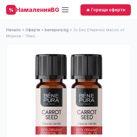
НамаленияBG
%
🔥 Горещи оферти
Начало
»
Оферти
»
benepura.bg
»
2x Био Етерично масло от
Морков - 10мл...