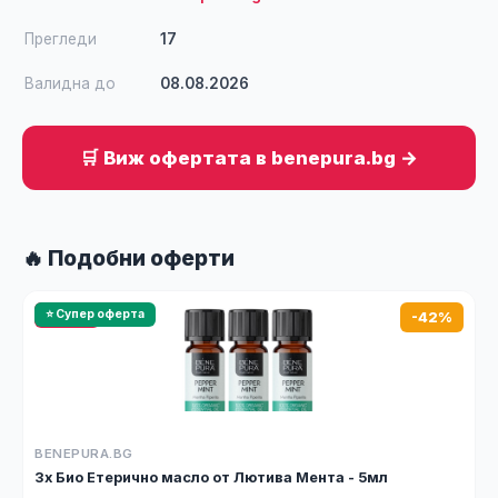
Прегледи
17
Валидна до
08.08.2026
🛒 Виж офертата в benepura.bg →
🔥 Подобни оферти
🔥 HOT
⭐ Супер оферта
-42%
BENEPURA.BG
3x Био Етерично масло от Лютива Мента - 5мл