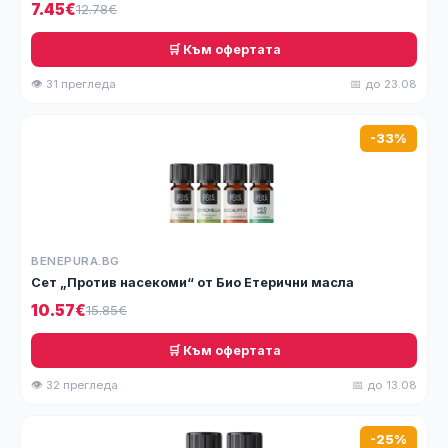
7.45€
12.78€
🛒 Към офертата
👁 31 прегледа
📅 до 23.08
-33%
BENEPURA.BG
Сет „Против насекоми“ от Био Етерични масла
10.57€
15.85€
🛒 Към офертата
👁 32 прегледа
📅 до 13.08
-25%