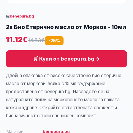
🏪
benepura.bg
2x Био Етерично масло от Морков - 10мл
11.12€
14.83€
-25%
🛒 Купи от benepura.bg →
Двойна опаковка от висококачествено био етерично
масло от моркови, всяко с 10 мл съдържание,
предоставена от benepura.bg. Насладете се на
натуралните ползи на морковеното масло за вашата
кожа и здраве. Открийте естествената свежест и
бионаличност с този специален комплект.
Магазин
benepura.bg