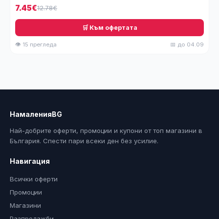
7.45€
12.78€
🛒 Към офертата
👁 15 прегледа
📅 до 04.09
НамаленияBG
Най-добрите оферти, промоции и купони от топ магазини в
България. Спести пари всеки ден без усилие.
Навигация
Всички оферти
Промоции
Магазини
Разпродажби