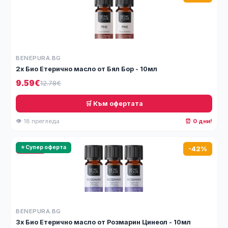
BENEPURA.BG
2x Био Етерично масло от Бял Бор - 10мл
9.59€
12.78€
🛒 Към офертата
👁 18 прегледа
⏰ 0 дни!
🔥 HOT
⭐ Супер оферта
-42%
BENEPURA.BG
3x Био Етерично масло от Розмарин Цинеол - 10мл