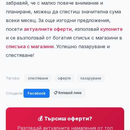
забравяй, че с малко повече внимание и
планиране, можеш да спестиш значителна сума
всеки месец. За още изгодни предложения,
посети
актуалните оферти
, използвай
купоните
и се възползвай от богатия списък с магазини в
списъка с магазини
. Успешно пазаруване и
спестяване!
Тагове:
спестяване
оферти
пазаруване
Сподели:
📋 Копирай линк
Facebook
💰 Търсиш оферти?
Разгледай актуалните намаления от топ