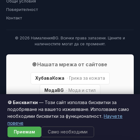
Общи условия
Поверителност
Контакт
© 2026 НамаленияBG. Всички права запазени. Цените и
наличностите могат да се променят.
🌐 Нашата мрежа от сайтове
ХубаваКожа
· Грижа за кожата
МодаBG
· Мода и стил
🍪 Бисквитки
— Този сайт използва бисквитки за
ПарфюмBG
· Парфюми
подобряване на вашето изживяване. Използваме само
FreelanceBG
· Фрийлансъри
необходими бисквитки за функционалност.
Научете
повече
Приемам
Само необходими