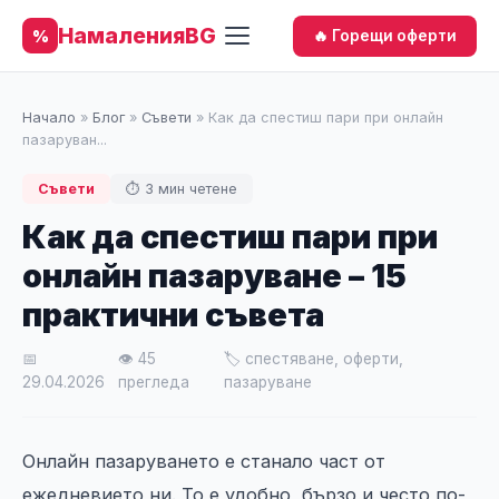
НамаленияBG
%
🔥 Горещи оферти
Начало
»
Блог
»
Съвети
»
Как да спестиш пари при онлайн
пазаруван...
Съвети
⏱ 3 мин четене
Как да спестиш пари при
онлайн пазаруване – 15
практични съвета
📅
👁 45
🏷 спестяване, оферти,
29.04.2026
прегледа
пазаруване
Онлайн пазаруването е станало част от
ежедневието ни. То е удобно, бързо и често по-